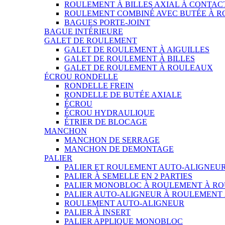
ROULEMENT À BILLES AXIAL À CONTAC
ROULEMENT COMBINÉ AVEC BUTÉE À 
BAGUES PORTE-JOINT
BAGUE INTÉRIEURE
GALET DE ROULEMENT
GALET DE ROULEMENT À AIGUILLES
GALET DE ROULEMENT À BILLES
GALET DE ROULEMENT À ROULEAUX
ÉCROU RONDELLE
RONDELLE FREIN
RONDELLE DE BUTÉE AXIALE
ÉCROU
ÉCROU HYDRAULIQUE
ÉTRIER DE BLOCAGE
MANCHON
MANCHON DE SERRAGE
MANCHON DE DEMONTAGE
PALIER
PALIER ET ROULEMENT AUTO-ALIGNEU
PALIER À SEMELLE EN 2 PARTIES
PALIER MONOBLOC À ROULEMENT À RO
PALIER AUTO-ALIGNEUR À ROULEMENT
ROULEMENT AUTO-ALIGNEUR
PALIER À INSERT
PALIER APPLIQUE MONOBLOC