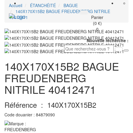
Accueil
ÉTANCHÉITÉ
BAGUE
140X170X15B2 BAGUE FREUDENBERG NITRILE
Toggle
40412471
Panier
navigati
(0 €)
0
Nouvelle recherche :
140X170X15B2 BAGUE
FREUDENBERG
NITRILE 40412471
Référence :
140X170X15B2
Code douanier :
84879090