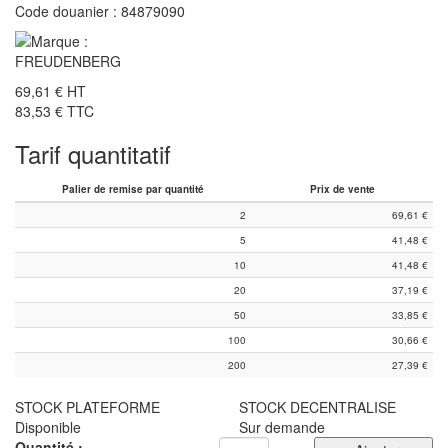
Code douanier :
84879090
69,61 €
HT
83,53 €
TTC
Tarif quantitatif
Palier de remise par quantité
Prix de vente
2
69,61
€
5
41,48
€
10
41,48
€
20
37,19
€
50
33,85
€
100
30,66
€
200
27,39
€
STOCK PLATEFORME
STOCK DECENTRALISE
Disponible
Sur demande
Quantité :