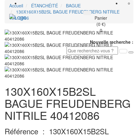
Accueil
ÉTANCHÉITÉ
BAGUE
130X160X15B2SL BAGUE FREUDENBERG NITRILE
Toggle
40412086
Panier
navigati
(0 €)
0
Nouvelle recherche :
130X160X15B2SL
BAGUE FREUDENBERG
NITRILE 40412086
Référence :
130X160X15B2SL