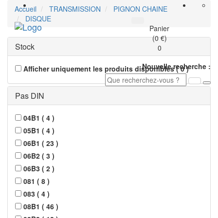
Accueil
TRANSMISSION
PIGNON CHAINE
DISQUE
Toggle
Panier
navigati
(0 €)
Stock
0
Nouvelle recherche :
Afficher uniquement les produits disponibles
(
0
)
Pas DIN
04B1
(
4
)
05B1
(
4
)
06B1
(
23
)
06B2
(
3
)
06B3
(
2
)
081
(
8
)
083
(
4
)
08B1
(
46
)