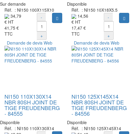
Sur demande
Disponible
Réf. :
NI150 100X115X10
Réf. :
NI150 10X18X5.5
34,79
14,56
-
-
Ajouter au panier
Ajou
€
HT
€
HT
41,75 €
17,47 €
TTC
TTC
+
+
Demande de devis Web
Demande de devis Web
NI150 110X130X14
NI150 125X145X14
NBR 80SH JOINT DE
NBR 80SH JOINT DE
TIGE FREUDENBERG
TIGE FREUDENBERG
- 84555
- 84556
Disponible
Disponible
Réf. :
NI150 110X130X14
Réf. :
NI150 125X145X14