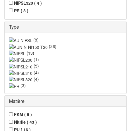
NIPSL320
(
4
)
PR
(
3
)
Type
(
8
)
(
26
)
(
13
)
(
1
)
(
5
)
(
4
)
(
4
)
(
3
)
Matière
FKM
(
5
)
Nitrile
(
43
)
PU
(
16
)