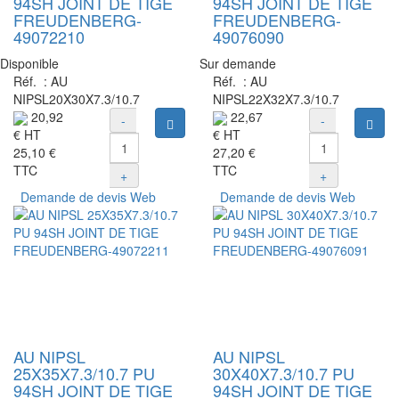
94SH JOINT DE TIGE
94SH JOINT DE TIGE
FREUDENBERG-
FREUDENBERG-
49072210
49076090
Disponible
Sur demande
Réf. :
AU
Réf. :
AU
NIPSL20X30X7.3/10.7
NIPSL22X32X7.3/10.7
20,92
22,67
-
-
Ajouter au panier
Ajou
€
HT
€
HT
25,10 €
27,20 €
TTC
TTC
+
+
Demande de devis Web
Demande de devis Web
AU NIPSL
AU NIPSL
25X35X7.3/10.7 PU
30X40X7.3/10.7 PU
94SH JOINT DE TIGE
94SH JOINT DE TIGE