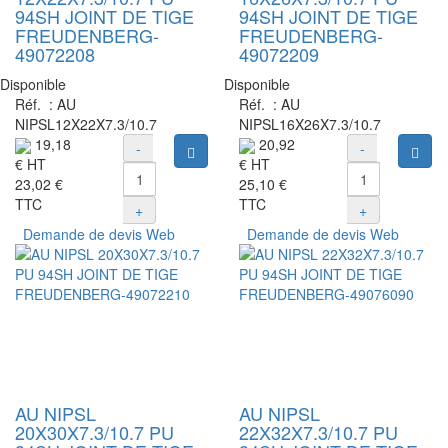
94SH JOINT DE TIGE
94SH JOINT DE TIGE
FREUDENBERG-
FREUDENBERG-
49072208
49072209
Disponible
Disponible
Réf. :
AU
Réf. :
AU
NIPSL12X22X7.3/10.7
NIPSL16X26X7.3/10.7
19,18
20,92
-
-
Ajouter au panier
Ajou
€
HT
€
HT
23,02 €
25,10 €
TTC
TTC
+
+
Demande de devis Web
Demande de devis Web
AU NIPSL
AU NIPSL
20X30X7.3/10.7 PU
22X32X7.3/10.7 PU