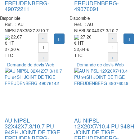
FREUDENBERG-
FREUDENBERG-
49072211
49076091
Disponible
Disponible
Réf. :
AU
Réf. :
AU
NIPSL25X35X7.3/10.7
NIPSL30X40X7.3/10.7
22,67
27,20
-
-
Ajouter au panier
Ajou
€
HT
€
HT
27,20 €
32,64 €
TTC
TTC
+
+
Demande de devis Web
Demande de devis Web
AU NIPSL
AU NIPSL
32X42X7.3/10.7 PU
12X20X7/10.4 PU 94SH
94SH JOINT DE TIGE
JOINT DE TIGE
FREUDENBERG-
FREUDENBERG-