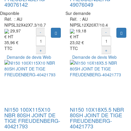
49076142
49076049
Disponible
Sur demande
Réf. :
AU
Réf. :
AU
NIPSL32X42X7.3/10.7
NIPSL12X20X7/10.4
29,97
19,18
-
-
Ajouter au panier
Ajou
€
HT
€
HT
35,96 €
23,02 €
TTC
TTC
+
+
Demande de devis Web
Demande de devis Web
NI150 100X115X10
NI150 10X18X5.5 NBR
NBR 80SH JOINT DE
80SH JOINT DE TIGE
TIGE FREUDENBERG-
FREUDENBERG-
40421793
40421773