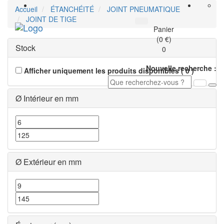
Accueil
ÉTANCHÉITÉ
JOINT PNEUMATIQUE
JOINT DE TIGE
Toggle
Panier
navigati
(0 €)
Stock
0
Nouvelle recherche :
Afficher uniquement les produits disponibles
(
0
)
Ø Intérieur en mm
Ø Extérieur en mm