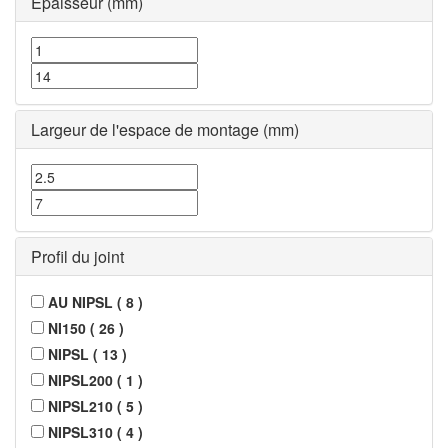
Épaisseur (mm)
Largeur de l'espace de montage (mm)
Profil du joint
AU NIPSL
(
8
)
NI150
(
26
)
NIPSL
(
13
)
NIPSL200
(
1
)
NIPSL210
(
5
)
NIPSL310
(
4
)