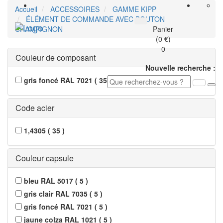
Accueil
ACCESSOIRES
GAMME KIPP
ÉLÉMENT DE COMMANDE AVEC BOUTON
Toggle
CHAMPIGNON
Panier
navigati
(0 €)
0
Couleur de composant
Nouvelle recherche :
gris foncé RAL 7021
(
35
)
Code acier
1,4305
(
35
)
Couleur capsule
bleu RAL 5017
(
5
)
gris clair RAL 7035
(
5
)
gris foncé RAL 7021
(
5
)
jaune colza RAL 1021
(
5
)