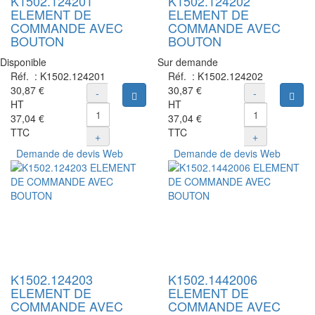
K1502.124201
K1502.124202
ELEMENT DE
ELEMENT DE
COMMANDE AVEC
COMMANDE AVEC
BOUTON
BOUTON
Disponible
Sur demande
Réf. :
K1502.124201
Réf. :
K1502.124202
30,87 €
30,87 €
-
-
Ajouter au panier
Ajou
HT
HT
37,04 €
37,04 €
TTC
TTC
+
+
Demande de devis Web
Demande de devis Web
K1502.124203
K1502.1442006
ELEMENT DE
ELEMENT DE
COMMANDE AVEC
COMMANDE AVEC