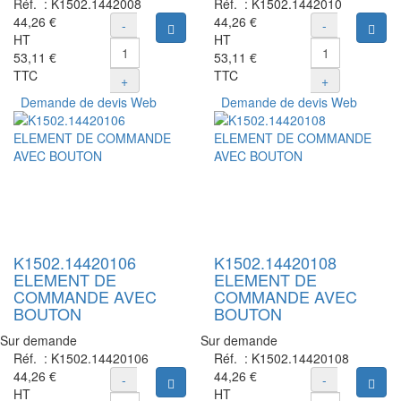
Réf. :
K1502.1442008
Réf. :
K1502.1442010
44,26 €
44,26 €
-
-
Ajouter au panier
Ajou
HT
HT
53,11 €
53,11 €
TTC
TTC
+
+
Demande de devis Web
Demande de devis Web
K1502.14420106
K1502.14420108
ELEMENT DE
ELEMENT DE
COMMANDE AVEC
COMMANDE AVEC
BOUTON
BOUTON
Sur demande
Sur demande
Réf. :
K1502.14420106
Réf. :
K1502.14420108
44,26 €
44,26 €
-
-
Ajouter au panier
Ajou
HT
HT