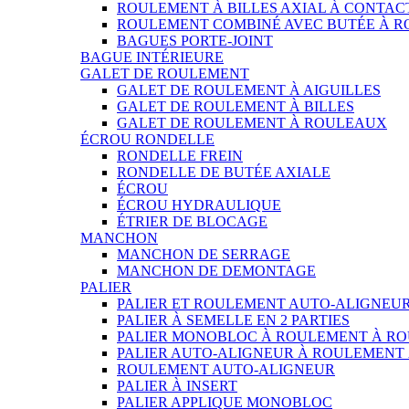
ROULEMENT À BILLES AXIAL À CONTAC
ROULEMENT COMBINÉ AVEC BUTÉE À 
BAGUES PORTE-JOINT
BAGUE INTÉRIEURE
GALET DE ROULEMENT
GALET DE ROULEMENT À AIGUILLES
GALET DE ROULEMENT À BILLES
GALET DE ROULEMENT À ROULEAUX
ÉCROU RONDELLE
RONDELLE FREIN
RONDELLE DE BUTÉE AXIALE
ÉCROU
ÉCROU HYDRAULIQUE
ÉTRIER DE BLOCAGE
MANCHON
MANCHON DE SERRAGE
MANCHON DE DEMONTAGE
PALIER
PALIER ET ROULEMENT AUTO-ALIGNEU
PALIER À SEMELLE EN 2 PARTIES
PALIER MONOBLOC À ROULEMENT À RO
PALIER AUTO-ALIGNEUR À ROULEMENT
ROULEMENT AUTO-ALIGNEUR
PALIER À INSERT
PALIER APPLIQUE MONOBLOC