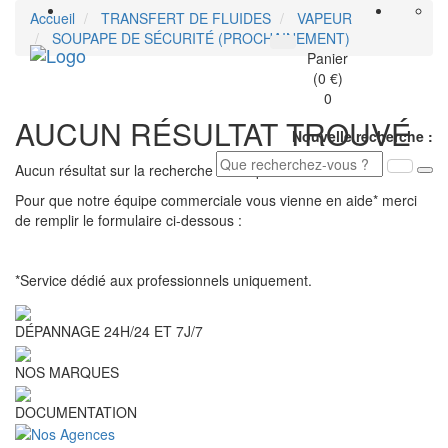
Accueil
TRANSFERT DE FLUIDES
VAPEUR
SOUPAPE DE SÉCURITÉ (PROCHAINEMENT)
Toggle
Panier
navigati
(0 €)
0
AUCUN RÉSULTAT TROUVÉ
Nouvelle recherche :
Aucun résultat sur la recherche de ce produit.
Pour que notre équipe commerciale vous vienne en aide* merci
de remplir le formulaire ci-dessous :
*Service dédié aux professionnels uniquement.
DÉPANNAGE 24H/24 ET 7J/7
NOS MARQUES
DOCUMENTATION