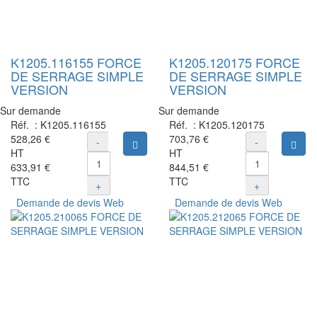
K1205.116155 FORCE
K1205.120175 FORCE
DE SERRAGE SIMPLE
DE SERRAGE SIMPLE
VERSION
VERSION
Sur demande
Sur demande
Réf. :
K1205.116155
Réf. :
K1205.120175
528,26 €
703,76 €
-
-
Ajouter au panier
Ajou
HT
HT
633,91 €
844,51 €
TTC
TTC
+
+
Demande de devis Web
Demande de devis Web