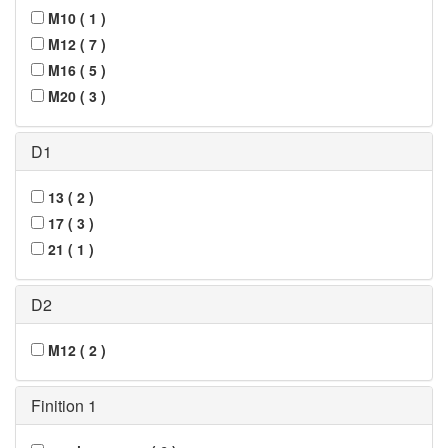
M10
(
1
)
M12
(
7
)
M16
(
5
)
M20
(
3
)
D1
13
(
2
)
17
(
3
)
21
(
1
)
D2
M12
(
2
)
Finition 1