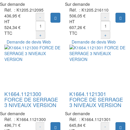
Sur demande
Sur demande
Réf. :
K1205.212095
Réf. :
K1205.216110
436,95 €
506,05 €
-
-
Ajouter au panier
Ajou
HT
HT
524,34 €
607,26 €
TTC
TTC
+
+
Demande de devis Web
Demande de devis Web
K1664.1121300
K1664.1121301
FORCE DE SERRAGE
FORCE DE SERRAGE
3 NIVEAUX VERSION
3 NIVEAUX VERSION
Sur demande
Sur demande
Réf. :
K1664.1121300
Réf. :
K1664.1121301
496,71 €
645,84 €
-
-
Ajouter au panier
Ajou