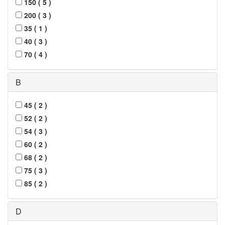
150
(
5
)
200
(
3
)
35
(
1
)
40
(
3
)
70
(
4
)
B
45
(
2
)
52
(
2
)
54
(
3
)
60
(
2
)
68
(
2
)
75
(
3
)
85
(
2
)
D