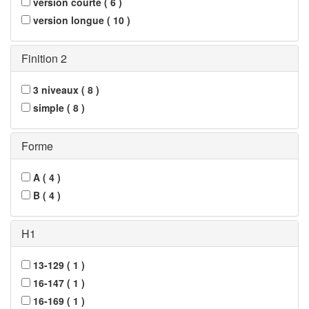
version courte
(
6
)
version longue
(
10
)
Finition 2
3 niveaux
(
8
)
simple
(
8
)
Forme
A
(
4
)
B
(
4
)
H1
13-129
(
1
)
16-147
(
1
)
16-169
(
1
)