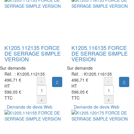
K1205.112135 FORCE
K1205.116135 FORCE
DE SERRAGE SIMPLE
DE SERRAGE SIMPLE
VERSION
VERSION
Sur demande
Sur demande
Réf. :
K1205.112135
Réf. :
K1205.116135
496,71 €
496,71 €
-
-
Ajouter au panier
Ajou
HT
HT
596,05 €
596,05 €
TTC
TTC
+
+
Demande de devis Web
Demande de devis Web