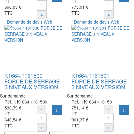
HT
HT
596,05 €
775,01 €
TTC
TTC
+
+
Demande de devis Web
Demande de devis Web
K1664.1161500
K1664.1161501
FORCE DE SERRAGE
FORCE DE SERRAGE
3 NIVEAUX VERSION
3 NIVEAUX VERSION
Sur demande
Sur demande
Réf. :
K1664.1161500
Réf. :
K1664.1161501
538,79 €
751,14 €
-
-
Ajouter au panier
Ajou
HT
HT
646,54 €
901,37 €
TTC
TTC
+
+