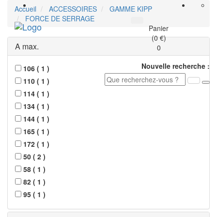
Accueil
ACCESSOIRES
GAMME KIPP
FORCE DE SERRAGE
Toggle
Panier
navigati
(0 €)
A max.
0
Nouvelle recherche :
106
(
1
)
110
(
1
)
114
(
1
)
134
(
1
)
144
(
1
)
165
(
1
)
172
(
1
)
50
(
2
)
58
(
1
)
82
(
1
)
95
(
1
)