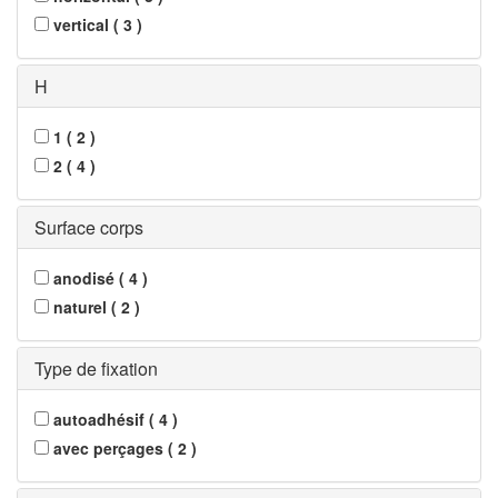
vertical
(
3
)
H
1
(
2
)
2
(
4
)
Surface corps
anodisé
(
4
)
naturel
(
2
)
Type de fixation
autoadhésif
(
4
)
avec perçages
(
2
)