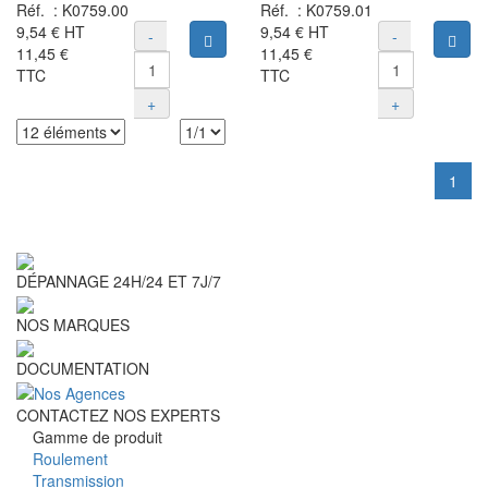
Réf. :
K0759.00
Réf. :
K0759.01
9,54 €
HT
9,54 €
HT
-
-
Ajouter au panier
Ajou
11,45 €
11,45 €
TTC
TTC
+
+
1
DÉPANNAGE 24H/24 ET 7J/7
NOS MARQUES
DOCUMENTATION
CONTACTEZ NOS EXPERTS
Gamme de produit
Roulement
Transmission