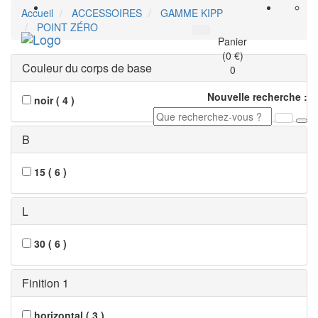
Accueil
ACCESSOIRES
GAMME KIPP
POINT ZÉRO
Toggle
Panier
navigati
(0 €)
Couleur du corps de base
0
Nouvelle recherche :
noir
(
4
)
B
15
(
6
)
L
30
(
6
)
Finition 1
horizontal
(
3
)