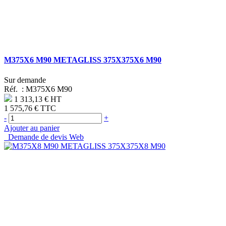
M375X6 M90 METAGLISS 375X375X6 M90
Sur demande
Réf. :
M375X6 M90
1 313,13 €
HT
1 575,76 €
TTC
-
+
Ajouter au panier
Demande de devis Web