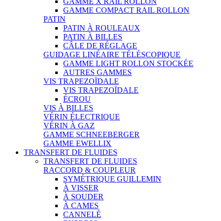
GAMME X RAIL ROLLON
GAMME COMPACT RAIL ROLLON
PATIN
PATIN À ROULEAUX
PATIN À BILLES
CÂLE DE RÉGLAGE
GUIDAGE LINÉAIRE TÉLÉSCOPIQUE
GAMME LIGHT ROLLON STOCKÉE
AUTRES GAMMES
VIS TRAPEZOÏDALE
VIS TRAPEZOÏDALE
ÉCROU
VIS À BILLES
VÉRIN ÉLECTRIQUE
VÉRIN À GAZ
GAMME SCHNEEBERGER
GAMME EWELLIX
TRANSFERT DE FLUIDES
TRANSFERT DE FLUIDES
RACCORD & COUPLEUR
SYMÉTRIQUE GUILLEMIN
À VISSER
À SOUDER
À CAMES
CANNELÉ