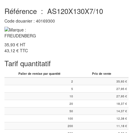
Référence :
AS120X130X7/10
Code douanier :
40169300
35,93 €
HT
43,12 €
TTC
Tarif quantitatif
Palier de remise par quantité
Prix de vente
2
35,93
€
5
27,95
€
10
27,95
€
20
18,37
€
50
14,37
€
100
12,38
€
200
11,18
€