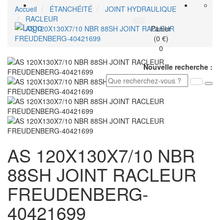
Accueil
ÉTANCHÉITÉ
JOINT HYDRAULIQUE
RACLEUR
Toggle
AS 120X130X7/10 NBR 88SH JOINT RACLEUR
Panier
navigati
FREUDENBERG-40421699
(0 €)
0
Nouvelle recherche :
AS 120X130X7/10 NBR
88SH JOINT RACLEUR
FREUDENBERG-
40421699