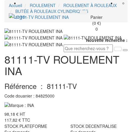
Accueil
ROULEMENT
ROULEMENT À ROULEAUX
BUTÉE À ROULEAUX CYLINDRIQUES
Toggle
81111-TV ROULEMENT INA
Panier
navigati
(0 €)
0
Nouvelle recherche :
81111-TV ROULEMENT
INA
Référence :
81111-TV
Code douanier :
84825000
98,18 €
HT
117,82 €
TTC
STOCK PLATEFORME
STOCK DECENTRALISE
Sur demande
Sur demande