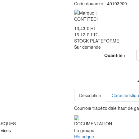
Code douanier :
40103200
13,43 €
HT
16,12 €
TTC
STOCK PLATEFORME
Sur demande
Quantité :
Description
Caractéristiq
Courroie trapézoidale haut de g
ARQUES
DOCUMENTATION
rvices
Le groupe
s
Historique