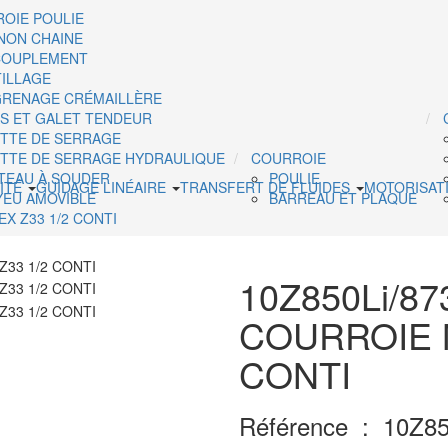
OIE POULIE
NON CHAINE
COUPLEMENT
ILLAGE
RENAGE CRÉMAILLÈRE
S ET GALET TENDEUR
TTE DE SERRAGE
TTE DE SERRAGE HYDRAULIQUE
COURROIE
TEAU À SOUDER
POULIE
ITÉ
GUIDAGE LINÉAIRE
TRANSFERT DE FLUIDES
MOTORISAT
EU AMOVIBLE
BARREAU ET PLAQUE
EX Z33 1/2 CONTI
10Z850Li/87
COURROIE M
CONTI
Référence :
10Z85