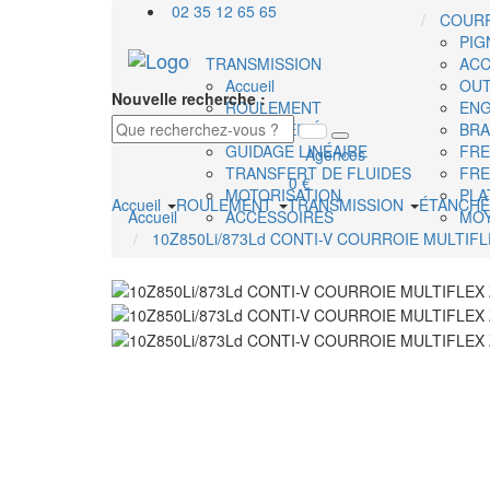
02 35 12 65 65
COURR
PIG
TRANSMISSION
AC
Accueil
OUT
Nouvelle recherche :
ROULEMENT
ENG
ÉTANCHÉITÉ
BRA
GUIDAGE LINÉAIRE
FRE
Agences
TRANSFERT DE FLUIDES
FRE
0 €
MOTORISATION
PLA
Accueil
ROULEMENT
TRANSMISSION
ÉTANCHÉ
Accueil
ACCESSOIRES
MOY
10Z850Li/873Ld CONTI-V COURROIE MULTIFL