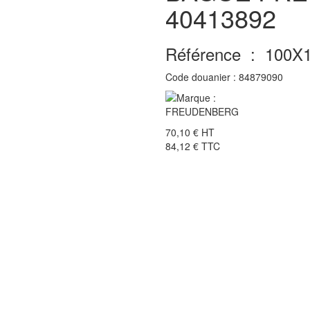
40413892
Référence :
100X
Code douanier :
84879090
70,10 €
HT
84,12 €
TTC