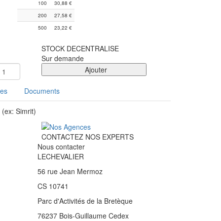
100
30,88
€
200
27,58
€
500
23,22
€
STOCK DECENTRALISE
Sur demande
Ajouter
ues
Documents
(ex: Simrit)
CONTACTEZ NOS EXPERTS
Nous contacter
LECHEVALIER
56 rue Jean Mermoz
CS 10741
Parc d'Activités de la Bretèque
76237 Bois-Guillaume Cedex