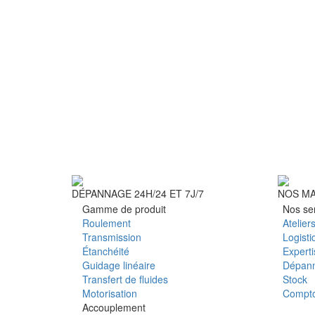
DÉPANNAGE 24H/24 ET 7J/7
NOS M
Gamme de produit
Nos se
Roulement
Atelier
Transmission
Logisti
Étanchéité
Expert
Guidage linéaire
Dépan
Transfert de fluides
Stock
Motorisation
Compto
Accouplement