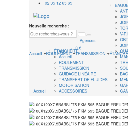
02 35 12 65 65
BAGU
ANT
JOI
JOI
Nouvelle recherche :
TOR
V-R
OBT
Agences
JOI
0 €
ÉTANCHÉITÉ
QUA
Accueil
ROULEMENT
TRANSMISSION
ÉTANCHÉ
Accueil
MAN
ROULEMENT
TRE
TRANSMISSION
SOU
GUIDAGE LINÉAIRE
BAG
TRANSFERT DE FLUIDES
ME
MOTORISATION
GAR
Accueil
ACCESSOIRES
GAM