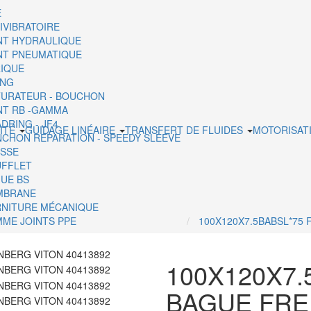
E
IVIBRATOIRE
NT HYDRAULIQUE
NT PNEUMATIQUE
IQUE
ING
URATEUR - BOUCHON
NT RB -GAMMA
DRING - JF4
ITÉ
GUIDAGE LINÉAIRE
TRANSFERT DE FLUIDES
MOTORISAT
CHON REPARATION - SPEEDY SLEEVE
SSE
FFLET
UE BS
MBRANE
NITURE MÉCANIQUE
ME JOINTS PPE
100X120X7.5BABSL*75
100X120X7.
BAGUE FRE