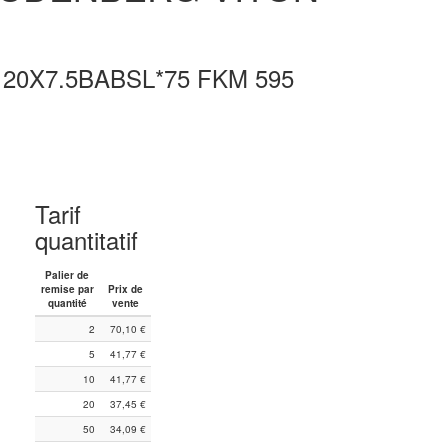
120X7.5BABSL*75 FKM 595
Tarif
quantitatif
Palier de
remise par
Prix de
quantité
vente
2
70,10
€
5
41,77
€
10
41,77
€
20
37,45
€
50
34,09
€