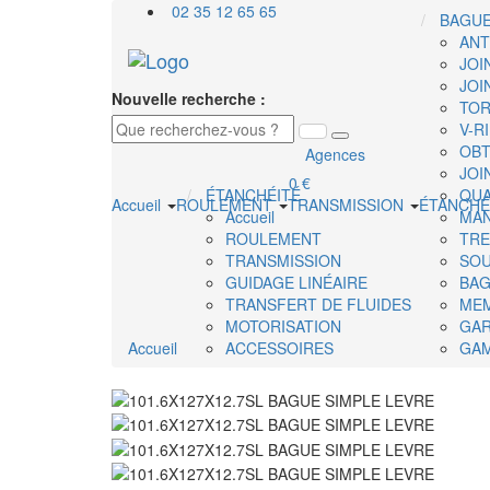
02 35 12 65 65
BAGU
ANT
JOI
JOI
Nouvelle recherche :
TOR
V-R
OBT
Agences
JOI
0 €
ÉTANCHÉITÉ
QUA
Accueil
ROULEMENT
TRANSMISSION
ÉTANCHÉ
Accueil
MAN
ROULEMENT
TRE
TRANSMISSION
SOU
GUIDAGE LINÉAIRE
BAG
TRANSFERT DE FLUIDES
ME
MOTORISATION
GAR
Accueil
ACCESSOIRES
GAM