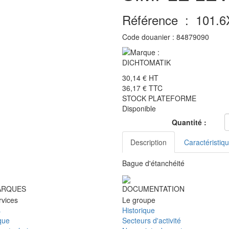
Référence :
101.6
Code douanier :
84879090
30,14 €
HT
36,17 €
TTC
STOCK PLATEFORME
Disponible
Quantité :
Description
Caractéristiq
Bague d'étanchéité
ARQUES
DOCUMENTATION
rvices
Le groupe
s
Historique
que
Secteurs d'activité