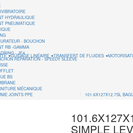
E
IVIBRATOIRE
NT HYDRAULIQUE
NT PNEUMATIQUE
IQUE
ING
URATEUR - BOUCHON
NT RB -GAMMA
DRING - JF4
ITÉ
GUIDAGE LINÉAIRE
TRANSFERT DE FLUIDES
MOTORISAT
CHON REPARATION - SPEEDY SLEEVE
SSE
FFLET
UE BS
MBRANE
NITURE MÉCANIQUE
ME JOINTS PPE
101.6X127X12.7SL BAG
101.6X127X
SIMPLE LE