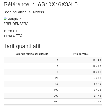
Référence :
AS10X16X3/4.5
Code douanier :
40169300
12,23 €
HT
14,68 €
TTC
Tarif quantitatif
Palier de remise par quantité
Prix de vente
2
12,24
€
5
10,51
€
10
10,51
€
20
7,59
€
50
5,37
€
100
3,90
€
200
2,17
€
500
1,13
€