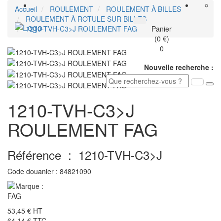
Accueil
ROULEMENT
ROULEMENT À BILLES
ROULEMENT À ROTULE SUR BILLES
Toggle
1210-TVH-C3>J ROULEMENT FAG
Panier
navigati
(0 €)
0
Nouvelle recherche :
1210-TVH-C3>J
ROULEMENT FAG
Référence :
1210-TVH-C3>J
Code douanier :
84821090
53,45 €
HT
64,14 €
TTC