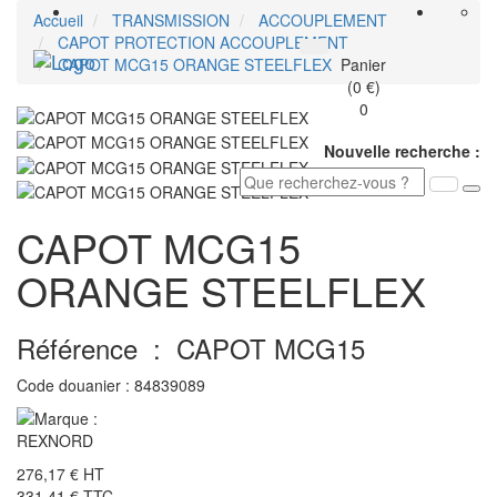
Accueil
TRANSMISSION
ACCOUPLEMENT
CAPOT PROTECTION ACCOUPLEMENT
Toggle
CAPOT MCG15 ORANGE STEELFLEX
Panier
navigati
(0 €)
0
Nouvelle recherche :
CAPOT MCG15
ORANGE STEELFLEX
Référence :
CAPOT MCG15
Code douanier :
84839089
276,17 €
HT
331,41 €
TTC