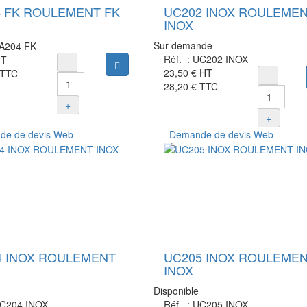
4 FK ROULEMENT FK
UC202 INOX ROULEME
INOX
Sur demande
A204 FK
Réf. :
UC202 INOX
T
-
Ajouter au panier
23,50 €
HT
TTC
-
28,20 €
TTC
+
+
e de devis Web
Demande de devis Web
4 INOX ROULEMENT
UC205 INOX ROULEME
INOX
Disponible
C204 INOX
Réf. :
UC205 INOX