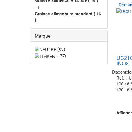
Graisse alimentaire solide
(
18
)
Demand
Graisse alimentaire standard
(
16
)
Marque
(
69
)
(
177
)
UC21
INOX
Disponible
Réf. :
U
108,48 
130,18 
Afficher