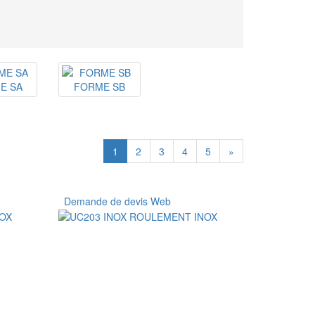
E SA
FORME SB
1
2
3
4
5
»
Demande de devis Web