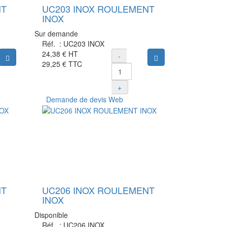
NT
UC203 INOX ROULEMENT
INOX
Sur demande
Réf. :
UC203 INOX
24,38 €
HT
-
Ajouter au panier
Ajouter au panier
29,25 €
TTC
+
Demande de devis Web
NT
UC206 INOX ROULEMENT
INOX
Disponible
Réf. :
UC206 INOX