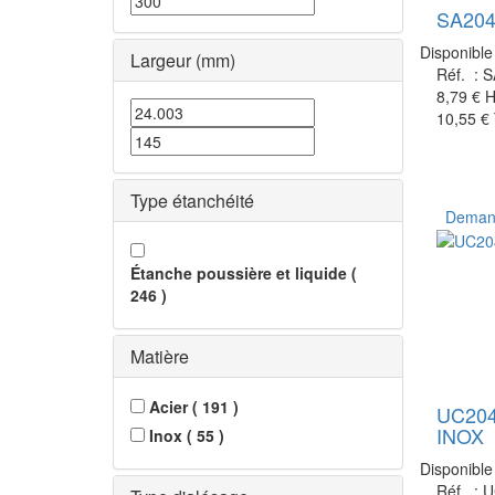
SA20
Disponible
Largeur (mm)
Réf. :
S
8,79 €
H
10,55 €
Type étanchéité
Demand
Étanche poussière et liquide
(
246
)
Matière
Acier
(
191
)
UC20
INOX
Inox
(
55
)
Disponible
Réf. :
U