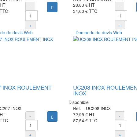
HT
28,83 €
HT
-
-
Ajouter au panier
TTC
34,60 €
TTC
+
+
e de devis Web
Demande de devis Web
7 INOX ROULEMENT
UC208 INOX ROULEME
INOX
Disponible
C207 INOX
Réf. :
UC208 INOX
HT
72,95 €
HT
-
-
Ajouter au panier
TTC
87,54 €
TTC
+
+