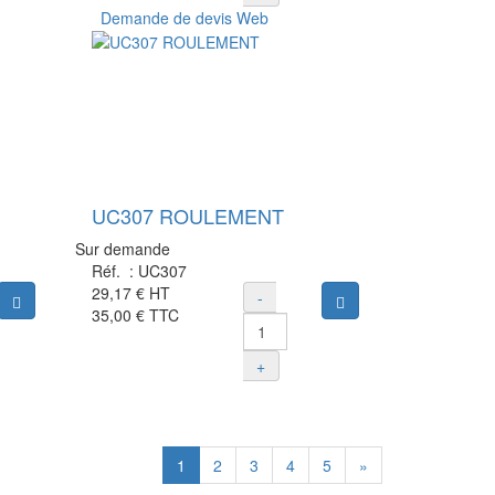
Demande de devis Web
UC307 ROULEMENT
Sur demande
Réf. :
UC307
29,17 €
HT
-
Ajouter au panier
Ajouter au panier
35,00 €
TTC
+
1
2
3
4
5
»