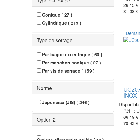
Type d'alésage
26,15 €
31,38 €
Conique
(
27
)
Cylindrique
(
219
)
Demand
Type de serrage
Par bague excentrique
(
60
)
Par manchon conique
(
27
)
Par vis de serrage
(
159
)
Norme
UC20
INOX
Japonaise (JIS)
(
246
)
Disponible
Réf. :
U
66,19 €
Option 2
79,43 €