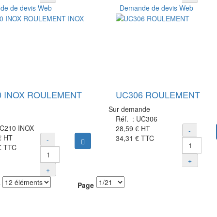
e de devis Web
Demande de devis Web
0 INOX ROULEMENT
UC306 ROULEMENT
Sur demande
Réf. :
UC306
C210 INOX
28,59 €
HT
-
€
HT
34,31 €
TTC
-
Ajouter au panier
€
TTC
+
+
Page