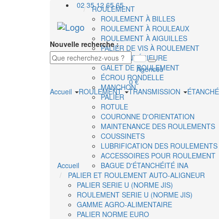
02 35 12 65 65
ROULEMENT
ROULEMENT À BILLES
ROULEMENT À ROULEAUX
ROULEMENT À AIGUILLES
Nouvelle recherche :
PALIER DE VIS À ROULEMENT
BAGUE INTÉRIEURE
GALET DE ROULEMENT
Agences
ÉCROU RONDELLE
0 €
MANCHON
Accueil
ROULEMENT
TRANSMISSION
ÉTANCHÉ
PALIER
ROTULE
COURONNE D'ORIENTATION
MAINTENANCE DES ROULEMENTS
COUSSINETS
LUBRIFICATION DES ROULEMENTS
ACCESSOIRES POUR ROULEMENT
Accueil
BAGUE D'ÉTANCHÉITÉ INA
PALIER ET ROULEMENT AUTO-ALIGNEUR
PALIER SERIE U (NORME JIS)
ROULEMENT SERIE U (NORME JIS)
GAMME AGRO-ALIMENTAIRE
PALIER NORME EURO