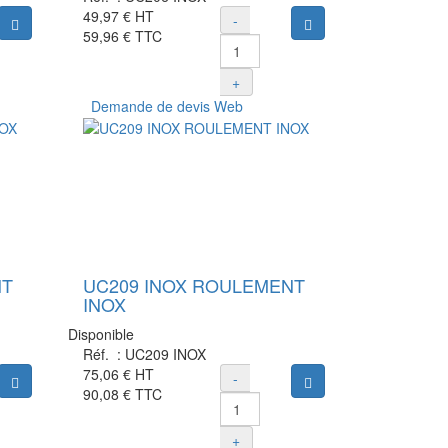
49,97 €
HT
-
Ajouter au panier
Ajouter au panier
59,96 €
TTC
+
Demande de devis Web
NT
UC209 INOX ROULEMENT
INOX
Disponible
Réf. :
UC209 INOX
75,06 €
HT
-
Ajouter au panier
Ajouter au panier
90,08 €
TTC
+