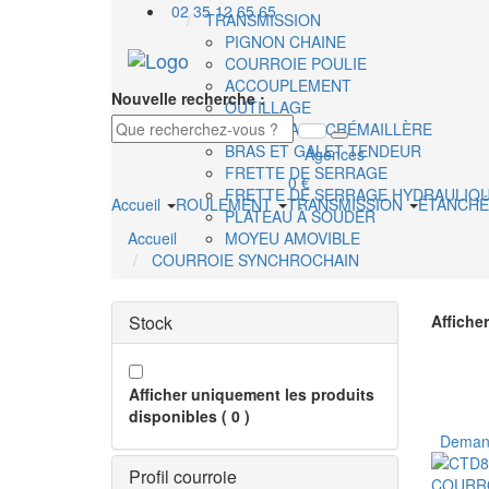
02 35 12 65 65
TRANSMISSION
PIGNON CHAINE
COURROIE POULIE
ACCOUPLEMENT
Nouvelle recherche :
OUTILLAGE
ENGRENAGE CRÉMAILLÈRE
BRAS ET GALET TENDEUR
Agences
FRETTE DE SERRAGE
0 €
FRETTE DE SERRAGE HYDRAULIQ
Accueil
ROULEMENT
TRANSMISSION
ÉTANCHÉ
PLATEAU À SOUDER
Accueil
MOYEU AMOVIBLE
COURROIE SYNCHROCHAIN
Stock
Afficher
Afficher uniquement les produits
disponibles
(
0
)
Demand
Profil courroie