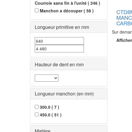
Courroie sans fin à l'unité
(
246
)
Manchon a découper
(
58
)
CTD8
MANC
CARB
Longueur primitive en mm
Sur dema
Afficher
Hauteur de dent en mm
Longueur manchon (en mm)
300.0
(
7
)
450.0
(
51
)
Matière