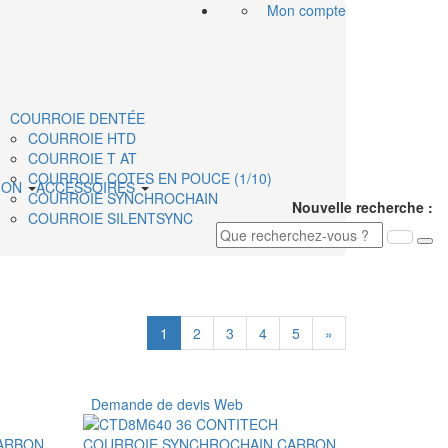
Mon compte
COURROIE DENTÉE
COURROIE HTD
COURROIE T AT
COURROIE COTES EN POUCE (1/10)
ION
ACCESSOIRES
COURROIE SYNCHROCHAIN
Nouvelle recherche :
COURROIE SILENTSYNC
1
2
3
4
5
»
Demande de devis Web