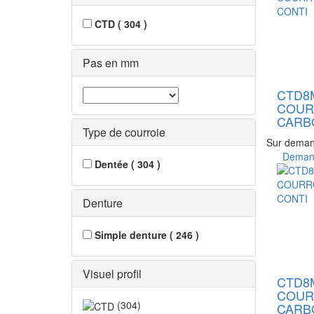
CTD
(
304
)
Pas en mm
CTD8
COUR
CARB
Type de courroie
Sur dema
Demand
Dentée
(
304
)
Denture
Simple denture
(
246
)
Visuel profil
CTD8
COUR
(
304
)
CARB