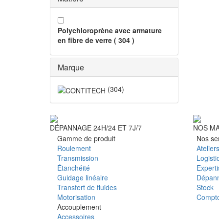
Polychloroprène avec armature
en fibre de verre
(
304
)
Marque
(
304
)
DÉPANNAGE 24H/24 ET 7J/7
NOS M
Gamme de produit
Nos se
Roulement
Atelier
Transmission
Logisti
Étanchéité
Expert
Guidage linéaire
Dépan
Transfert de fluides
Stock
Motorisation
Compto
Accouplement
Accessoires