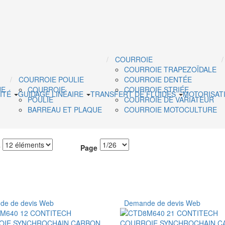
COURROIE
COURROIE TRAPEZOÏDALE
COURROIE POULIE
COURROIE DENTÉE
UE
COURROIE
COURROIE STRIÉE
ITÉ
GUIDAGE LINÉAIRE
TRANSFERT DE FLUIDES
MOTORISAT
POULIE
COURROIE DE VARIATEUR
BARREAU ET PLAQUE
COURROIE MOTOCULTURE
Page
e de devis Web
Demande de devis Web