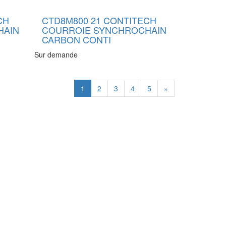
CH
CTD8M800 21 CONTITECH
HAIN
COURROIE SYNCHROCHAIN
CARBON CONTI
Sur demande
1
2
3
4
5
»