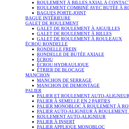
ROULEMENT À BILLES AXIAL À CONTAC
ROULEMENT COMBINÉ AVEC BUTÉE À 
BAGUES PORTE-JOINT
BAGUE INTÉRIEURE
GALET DE ROULEMENT
GALET DE ROULEMENT À AIGUILLES
GALET DE ROULEMENT À BILLES
GALET DE ROULEMENT À ROULEAUX
ÉCROU RONDELLE
RONDELLE FREIN
RONDELLE DE BUTÉE AXIALE
ÉCROU
ÉCROU HYDRAULIQUE
ÉTRIER DE BLOCAGE
MANCHON
MANCHON DE SERRAGE
MANCHON DE DEMONTAGE
PALIER
PALIER ET ROULEMENT AUTO-ALIGNEU
PALIER À SEMELLE EN 2 PARTIES
PALIER MONOBLOC À ROULEMENT À RO
PALIER AUTO-ALIGNEUR À ROULEMENT
ROULEMENT AUTO-ALIGNEUR
PALIER À INSERT
PALIER APPLIQUE MONOBLOC